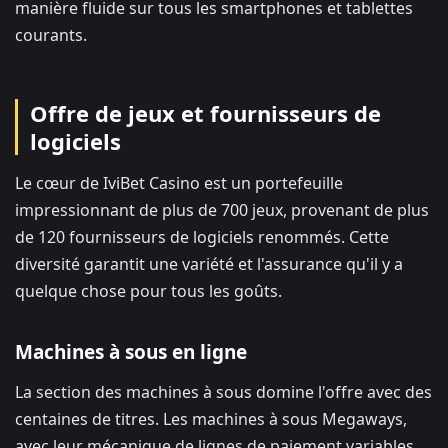
manière fluide sur tous les smartphones et tablettes
courants.
Offre de jeux et fournisseurs de
logiciels
Le cœur de IviBet Casino est un portefeuille
impressionnant de plus de 700 jeux, provenant de plus
de 120 fournisseurs de logiciels renommés. Cette
diversité garantit une variété et l'assurance qu'il y a
quelque chose pour tous les goûts.
Machines à sous en ligne
La section des machines à sous domine l'offre avec des
centaines de titres. Les machines à sous Megaways,
avec leur mécanique de lignes de paiement variables,