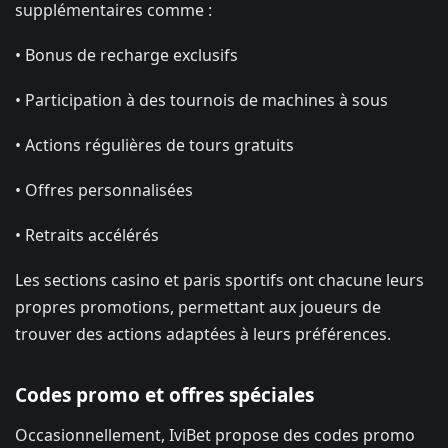
supplémentaires comme :
• Bonus de recharge exclusifs
• Participation à des tournois de machines à sous
• Actions régulières de tours gratuits
• Offres personnalisées
• Retraits accélérés
Les sections casino et paris sportifs ont chacune leurs
propres promotions, permettant aux joueurs de
trouver des actions adaptées à leurs préférences.
Codes promo et offres spéciales
Occasionnellement, IviBet propose des codes promo