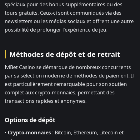
spéciaux pour des bonus supplémentaires ou des
tours gratuits. Ceux-ci sont communiqués via des
newsletters ou les médias sociaux et offrent une autre
possibilité de prolonger l'expérience de jeu.
Méthodes de dépôt et de retrait
IviBet Casino se démarque de nombreux concurrents
par sa sélection moderne de méthodes de paiement. Il
est particulièrement remarquable pour son soutien
complet aux crypto-monnaies, permettant des
transactions rapides et anonymes.
Options de dépôt
•
Crypto-monnaies
: Bitcoin, Ethereum, Litecoin et