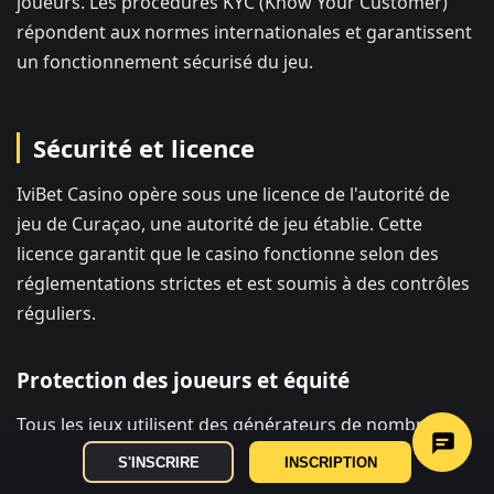
joueurs. Les procédures KYC (Know Your Customer)
répondent aux normes internationales et garantissent
un fonctionnement sécurisé du jeu.
Sécurité et licence
IviBet Casino opère sous une licence de l'autorité de
jeu de Curaçao, une autorité de jeu établie. Cette
licence garantit que le casino fonctionne selon des
réglementations strictes et est soumis à des contrôles
réguliers.
Protection des joueurs et équité
Tous les jeux utilisent des générateurs de nombres
aléatoires (RNG) certifiés, garantissant des résultats
S'INSCRIRE
INSCRIPTION
équitables et aléatoires. Des agences de test