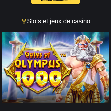
Slots et jeux de casino