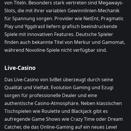
von Titeln. Besonders stark vertreten sind Megaways-
Slots, die mit ihrer variablen Gewinnlinien-Mechanik
für Spannung sorgen. Provider wie NetEnt, Pragmatic
Play und Yggdrasil liefern grafisch beeindruckende
Spiele mit innovativen Features. Deutsche Spieler
finden auch bekannte Titel von Merkur und Gamomat,
während Novoline-Spiele nicht verfügbar sind.
Live-Casino
Das Live-Casino von IviBet überzeugt durch seine
Qualität und Vielfalt. Evolution Gaming und Ezugi
sorgen für professionelle Dealer und eine
authentische Casino-Atmosphäre. Neben klassischen
Tischspielen wie Roulette und Blackjack gibt es
aufregende Game Shows wie Crazy Time oder Dream
Catcher, die das Online-Gaming auf ein neues Level