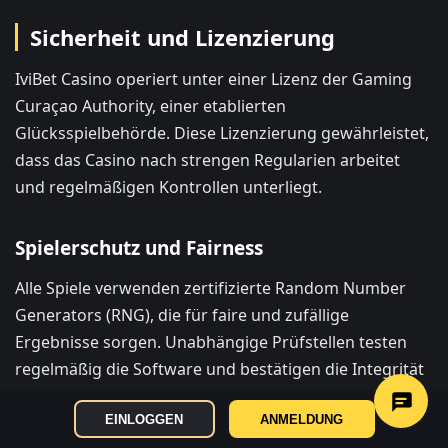
Sicherheit und Lizenzierung
IviBet Casino operiert unter einer Lizenz der Gaming
Curaçao Authority, einer etablierten
Glücksspielbehörde. Diese Lizenzierung gewährleistet,
dass das Casino nach strengen Regularien arbeitet
und regelmäßigen Kontrollen unterliegt.
Spielerschutz und Fairness
Alle Spiele verwenden zertifizierte Random Number
Generators (RNG), die für faire und zufällige
Ergebnisse sorgen. Unabhängige Prüfstellen testen
regelmäßig die Software und bestätigen die Integrität
der Spiele. Die Return-to-Player (RTP) Werte sind
EINLOGGEN
ANMELDUNG
transparent und entsprechen Industriestandards.