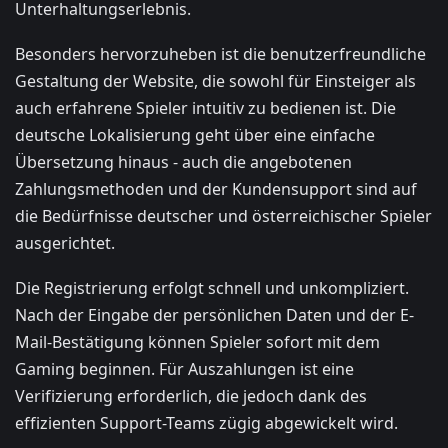
Unterhaltungserlebnis.
Besonders hervorzuheben ist die benutzerfreundliche
Gestaltung der Website, die sowohl für Einsteiger als
auch erfahrene Spieler intuitiv zu bedienen ist. Die
deutsche Lokalisierung geht über eine einfache
Übersetzung hinaus - auch die angebotenen
Zahlungsmethoden und der Kundensupport sind auf
die Bedürfnisse deutscher und österreichischer Spieler
ausgerichtet.
Die Registrierung erfolgt schnell und unkompliziert.
Nach der Eingabe der persönlichen Daten und der E-
Mail-Bestätigung können Spieler sofort mit dem
Gaming beginnen. Für Auszahlungen ist eine
Verifizierung erforderlich, die jedoch dank des
effizienten Support-Teams zügig abgewickelt wird.