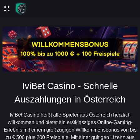
IviBet Casino - Schnelle
Auszahlungen in Österreich
IviBet Casino heißt alle Spieler aus Österreich herzlich
willkommen und bietet ein erstklassiges Online-Gaming-
Erlebnis mit einem großzügigen Willkommensbonus von bis
zu € 500 plus 200 Freispiele. Mit einer gültigen Lizenz aus