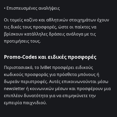
• Επισπευσμένες αναλήψεις
Οι τομείς καζίνο και αθλητικών στοιχημάτων έχουν
τις δικές τους προσφορές, ώστε οι παίκτες να
βρίσκουν κατάλληλες δράσεις ανάλογα με τις
προτιμήσεις τους.
Promo-Codes και ειδικές προσφορές
Περιστασιακά, το IviBet προσφέρει ειδικούς
κωδικούς προσφοράς για πρόσθετα μπόνους ή
δωρεάν περιστροφές. Αυτές επικοινωνούνται μέσω
newsletter ή κοινωνικών μέσων και προσφέρουν μια
επιπλέον δυνατότητα για να επιμηκύνετε την
εμπειρία παιχνιδιού.