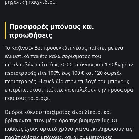
μηχανική παιχνιδιού.
Προσφορές μπόνους και
προωθήσεις
Το Καζίνο IviBet προσελκύει νέους παίκτες με ένα
ελκυστικό πακέτο καλωσορίσματος που
περιλαμβάνει είτε έως 300 € μπόνους και 170 δωρεάν
περιστροφές είτε 100% έως 100 € και 120 δωρεάν
περιστροφές. Η ευελιξία στην επιλογή του μπόνους
επιτρέπει στους παίκτες να επιλέξουν την προσφορά
που τους ταιριάζει.
Οι όροι κύκλου παιξίματος είναι δίκαιοι και
βρίσκονται στον μέσο όρο της βιομηχανίας. Οι
παίκτες έχουν αρκετό χρόνο για να εκπληρώσουν τις
προϋποθέσεις μπόνους, και οι συμμετοχικές