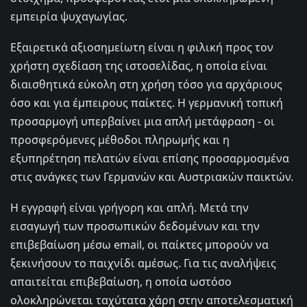
εμπειρία ψυχαγωγίας.
Εξαιρετικά αξιοσημείωτη είναι η φιλική προς τον
χρήστη σχεδίαση της ιστοσελίδας, η οποία είναι
διαισθητικά εύκολη στη χρήση τόσο για αρχάριους
όσο και για έμπειρους παίκτες. Η γερμανική τοπική
προσαρμογή υπερβαίνει μια απλή μετάφραση - οι
προσφερόμενες μέθοδοι πληρωμής και η
εξυπηρέτηση πελατών είναι επίσης προσαρμοσμένα
στις ανάγκες των Γερμανών και Αυστριακών παικτών.
Η εγγραφή είναι γρήγορη και απλή. Μετά την
εισαγωγή των προσωπικών δεδομένων και την
επιβεβαίωση μέσω email, οι παίκτες μπορούν να
ξεκινήσουν το παιχνίδι αμέσως. Για τις αναλήψεις
απαιτείται επιβεβαίωση, η οποία ωστόσο
ολοκληρώνεται ταχύτατα χάρη στην αποτελεσματική