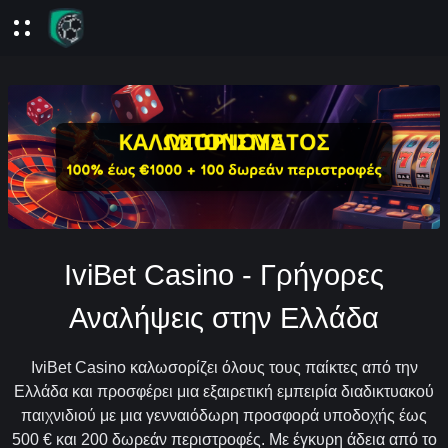
IviBet Casino - Γρήγορες
Αναλήψεις στην Ελλάδα
IviBet Casino καλωσορίζει όλους τους παίκτες από την
Ελλάδα και προσφέρει μια εξαιρετική εμπειρία διαδικτυακού
παιχνιδιού με μια γενναιόδωρη προσφορά υποδοχής έως
500 € και 200 δωρεάν περιστροφές. Με έγκυρη άδεια από το